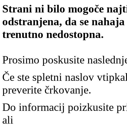
Strani ni bilo mogoče najt
odstranjena, da se nahaja
trenutno nedostopna.
Prosimo poskusite naslednj
Če ste spletni naslov vtipkal
preverite črkovanje.
Do informacij poizkusite pr
ali