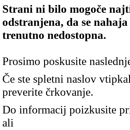
Strani ni bilo mogoče najt
odstranjena, da se nahaja
trenutno nedostopna.
Prosimo poskusite naslednj
Če ste spletni naslov vtipkal
preverite črkovanje.
Do informacij poizkusite pr
ali