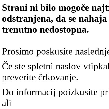
Strani ni bilo mogoče najt
odstranjena, da se nahaja
trenutno nedostopna.
Prosimo poskusite naslednj
Če ste spletni naslov vtipkal
preverite črkovanje.
Do informacij poizkusite pr
ali