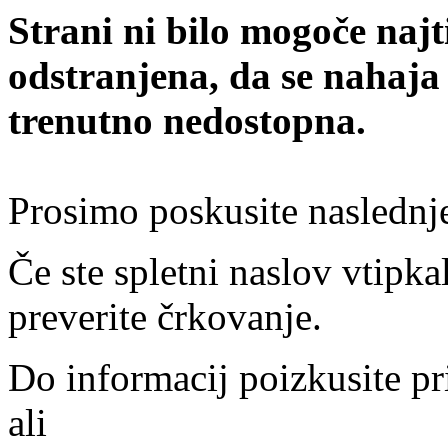
Strani ni bilo mogoče najt
odstranjena, da se nahaja
trenutno nedostopna.
Prosimo poskusite naslednj
Če ste spletni naslov vtipkal
preverite črkovanje.
Do informacij poizkusite pr
ali