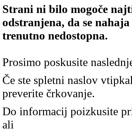
Strani ni bilo mogoče najt
odstranjena, da se nahaja
trenutno nedostopna.
Prosimo poskusite naslednj
Če ste spletni naslov vtipkal
preverite črkovanje.
Do informacij poizkusite pr
ali