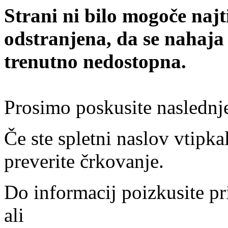
Strani ni bilo mogoče najt
odstranjena, da se nahaja
trenutno nedostopna.
Prosimo poskusite naslednj
Če ste spletni naslov vtipkal
preverite črkovanje.
Do informacij poizkusite pr
ali