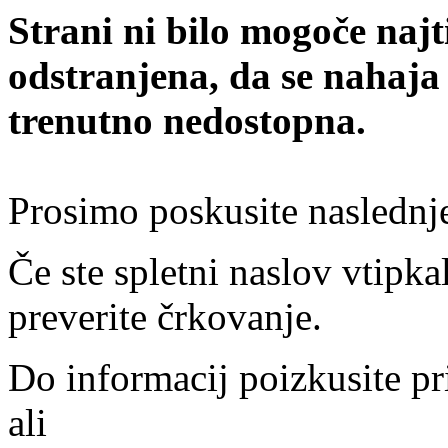
Strani ni bilo mogoče najt
odstranjena, da se nahaja
trenutno nedostopna.
Prosimo poskusite naslednj
Če ste spletni naslov vtipkal
preverite črkovanje.
Do informacij poizkusite pr
ali