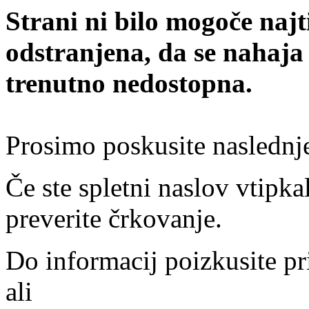
Strani ni bilo mogoče najt
odstranjena, da se nahaja
trenutno nedostopna.
Prosimo poskusite naslednj
Če ste spletni naslov vtipkal
preverite črkovanje.
Do informacij poizkusite pr
ali