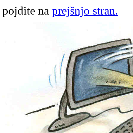
pojdite na
prejšnjo stran.