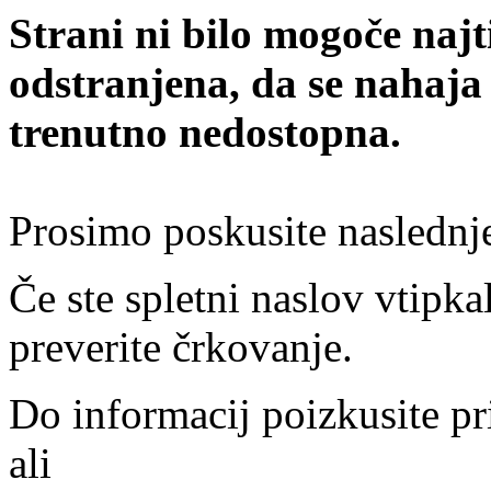
Strani ni bilo mogoče najt
odstranjena, da se nahaja
trenutno nedostopna.
Prosimo poskusite naslednj
Če ste spletni naslov vtipkal
preverite črkovanje.
Do informacij poizkusite pr
ali