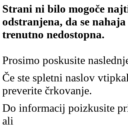
Strani ni bilo mogoče najt
odstranjena, da se nahaja
trenutno nedostopna.
Prosimo poskusite naslednj
Če ste spletni naslov vtipkal
preverite črkovanje.
Do informacij poizkusite pr
ali