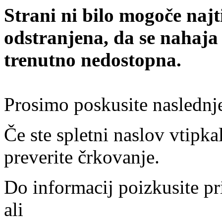
Strani ni bilo mogoče najt
odstranjena, da se nahaja
trenutno nedostopna.
Prosimo poskusite naslednj
Če ste spletni naslov vtipkal
preverite črkovanje.
Do informacij poizkusite pr
ali