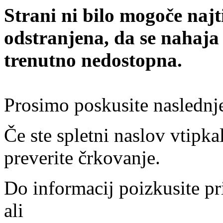
Strani ni bilo mogoče najt
odstranjena, da se nahaja
trenutno nedostopna.
Prosimo poskusite naslednj
Če ste spletni naslov vtipkal
preverite črkovanje.
Do informacij poizkusite pr
ali