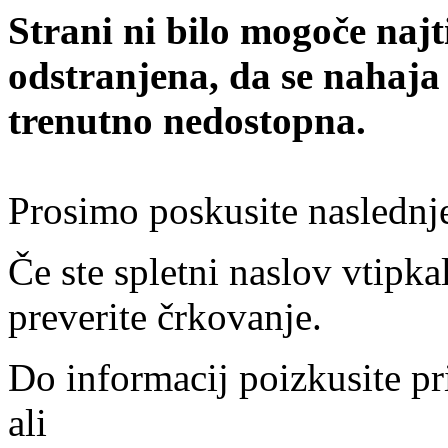
Strani ni bilo mogoče najt
odstranjena, da se nahaja
trenutno nedostopna.
Prosimo poskusite naslednj
Če ste spletni naslov vtipkal
preverite črkovanje.
Do informacij poizkusite pr
ali