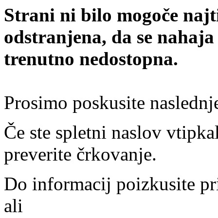
Strani ni bilo mogoče najt
odstranjena, da se nahaja
trenutno nedostopna.
Prosimo poskusite naslednj
Če ste spletni naslov vtipkal
preverite črkovanje.
Do informacij poizkusite pr
ali