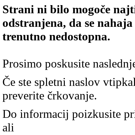
Strani ni bilo mogoče najt
odstranjena, da se nahaja
trenutno nedostopna.
Prosimo poskusite naslednj
Če ste spletni naslov vtipkal
preverite črkovanje.
Do informacij poizkusite pr
ali