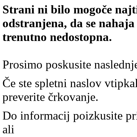
Strani ni bilo mogoče najt
odstranjena, da se nahaja
trenutno nedostopna.
Prosimo poskusite naslednj
Če ste spletni naslov vtipkal
preverite črkovanje.
Do informacij poizkusite pr
ali