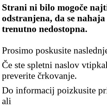
Strani ni bilo mogoče najt
odstranjena, da se nahaja
trenutno nedostopna.
Prosimo poskusite naslednj
Če ste spletni naslov vtipkal
preverite črkovanje.
Do informacij poizkusite pr
ali