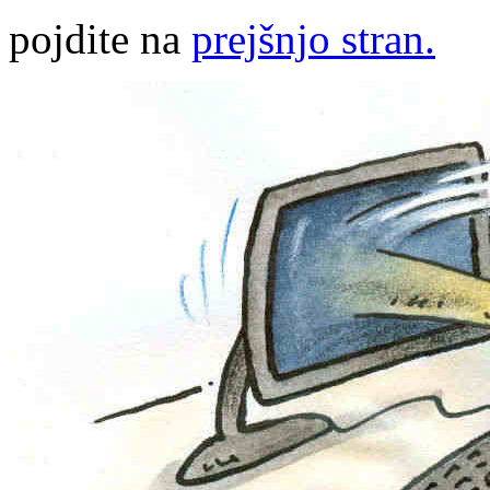
pojdite na
prejšnjo stran.