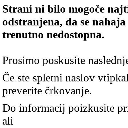
Strani ni bilo mogoče najt
odstranjena, da se nahaja
trenutno nedostopna.
Prosimo poskusite naslednj
Če ste spletni naslov vtipkal
preverite črkovanje.
Do informacij poizkusite pr
ali