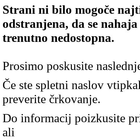
Strani ni bilo mogoče najt
odstranjena, da se nahaja
trenutno nedostopna.
Prosimo poskusite naslednj
Če ste spletni naslov vtipkal
preverite črkovanje.
Do informacij poizkusite pr
ali