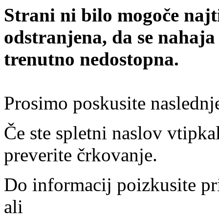
Strani ni bilo mogoče najt
odstranjena, da se nahaja
trenutno nedostopna.
Prosimo poskusite naslednj
Če ste spletni naslov vtipkal
preverite črkovanje.
Do informacij poizkusite pr
ali