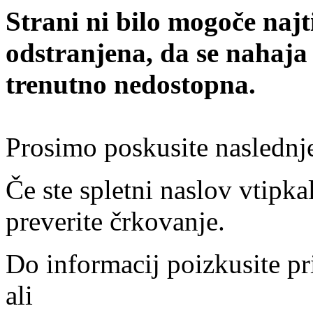
Strani ni bilo mogoče najt
odstranjena, da se nahaja
trenutno nedostopna.
Prosimo poskusite naslednj
Če ste spletni naslov vtipkal
preverite črkovanje.
Do informacij poizkusite pr
ali