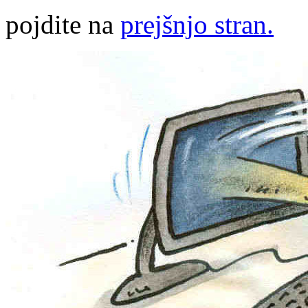
pojdite na
prejšnjo stran.