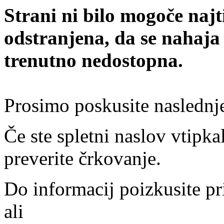
Strani ni bilo mogoče najt
odstranjena, da se nahaja
trenutno nedostopna.
Prosimo poskusite naslednj
Če ste spletni naslov vtipkal
preverite črkovanje.
Do informacij poizkusite pr
ali