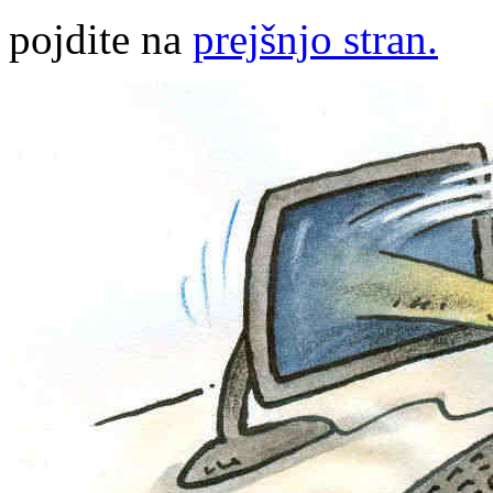
pojdite na
prejšnjo stran.