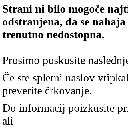
Strani ni bilo mogoče najt
odstranjena, da se nahaja
trenutno nedostopna.
Prosimo poskusite naslednj
Če ste spletni naslov vtipkal
preverite črkovanje.
Do informacij poizkusite pr
ali