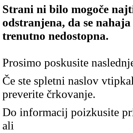
Strani ni bilo mogoče najt
odstranjena, da se nahaja
trenutno nedostopna.
Prosimo poskusite naslednj
Če ste spletni naslov vtipkal
preverite črkovanje.
Do informacij poizkusite pr
ali