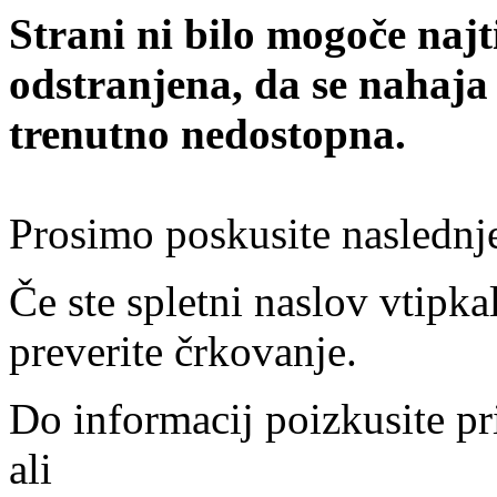
Strani ni bilo mogoče najt
odstranjena, da se nahaja
trenutno nedostopna.
Prosimo poskusite naslednj
Če ste spletni naslov vtipkal
preverite črkovanje.
Do informacij poizkusite pr
ali