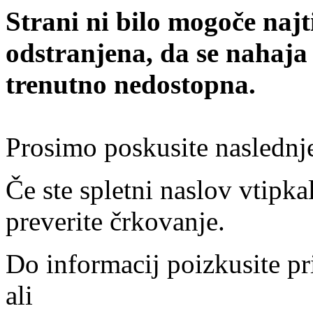
Strani ni bilo mogoče najt
odstranjena, da se nahaja
trenutno nedostopna.
Prosimo poskusite naslednj
Če ste spletni naslov vtipkal
preverite črkovanje.
Do informacij poizkusite pr
ali