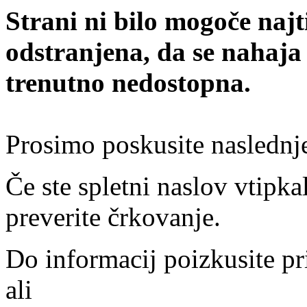
Strani ni bilo mogoče najt
odstranjena, da se nahaja
trenutno nedostopna.
Prosimo poskusite naslednj
Če ste spletni naslov vtipkal
preverite črkovanje.
Do informacij poizkusite pr
ali