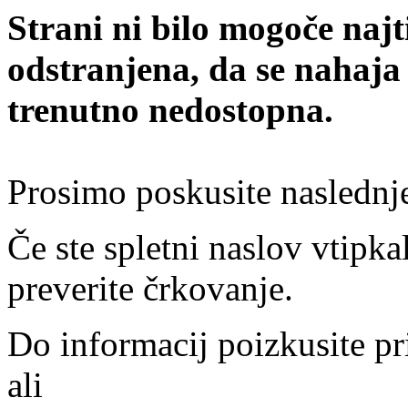
Strani ni bilo mogoče najt
odstranjena, da se nahaja
trenutno nedostopna.
Prosimo poskusite naslednj
Če ste spletni naslov vtipkal
preverite črkovanje.
Do informacij poizkusite pr
ali