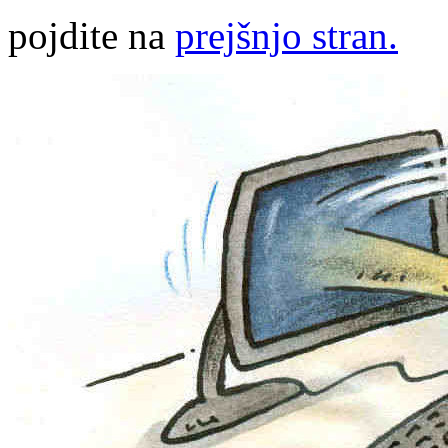
pojdite na
prejšnjo stran.