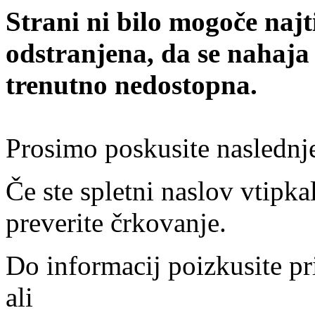
Strani ni bilo mogoče najt
odstranjena, da se nahaja
trenutno nedostopna.
Prosimo poskusite naslednj
Če ste spletni naslov vtipkal
preverite črkovanje.
Do informacij poizkusite pr
ali