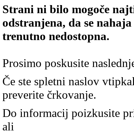
Strani ni bilo mogoče najt
odstranjena, da se nahaja
trenutno nedostopna.
Prosimo poskusite naslednj
Če ste spletni naslov vtipkal
preverite črkovanje.
Do informacij poizkusite pr
ali