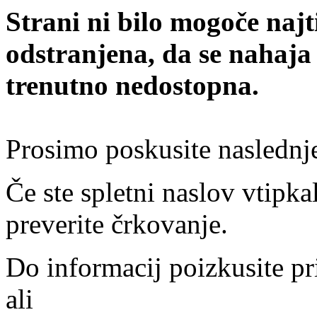
Strani ni bilo mogoče najt
odstranjena, da se nahaja
trenutno nedostopna.
Prosimo poskusite naslednj
Če ste spletni naslov vtipkal
preverite črkovanje.
Do informacij poizkusite pr
ali