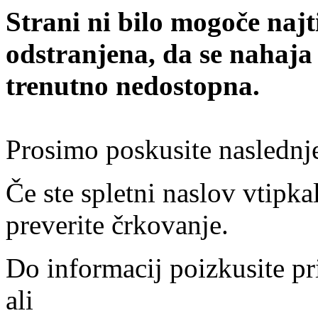
Strani ni bilo mogoče najt
odstranjena, da se nahaja
trenutno nedostopna.
Prosimo poskusite naslednj
Če ste spletni naslov vtipkal
preverite črkovanje.
Do informacij poizkusite pr
ali