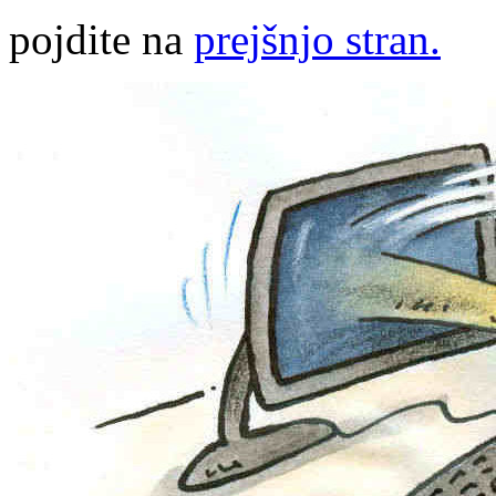
pojdite na
prejšnjo stran.