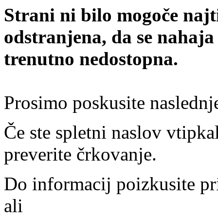
Strani ni bilo mogoče najt
odstranjena, da se nahaja
trenutno nedostopna.
Prosimo poskusite naslednj
Če ste spletni naslov vtipkal
preverite črkovanje.
Do informacij poizkusite pr
ali