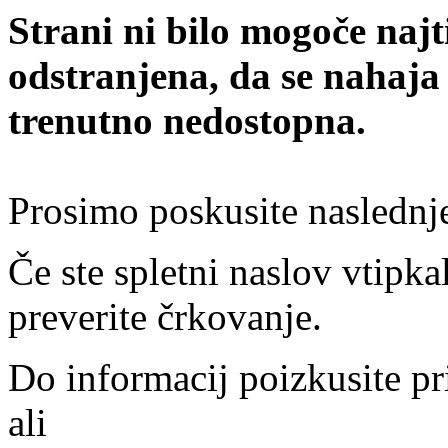
Strani ni bilo mogoče najt
odstranjena, da se nahaja
trenutno nedostopna.
Prosimo poskusite naslednj
Če ste spletni naslov vtipkal
preverite črkovanje.
Do informacij poizkusite pr
ali