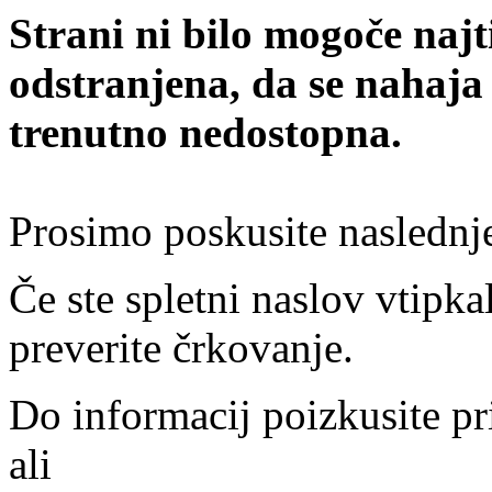
Strani ni bilo mogoče najt
odstranjena, da se nahaja
trenutno nedostopna.
Prosimo poskusite naslednj
Če ste spletni naslov vtipkal
preverite črkovanje.
Do informacij poizkusite pr
ali