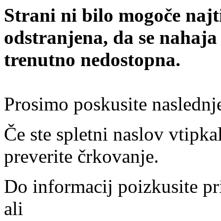
Strani ni bilo mogoče najt
odstranjena, da se nahaja
trenutno nedostopna.
Prosimo poskusite naslednj
Če ste spletni naslov vtipkal
preverite črkovanje.
Do informacij poizkusite pr
ali