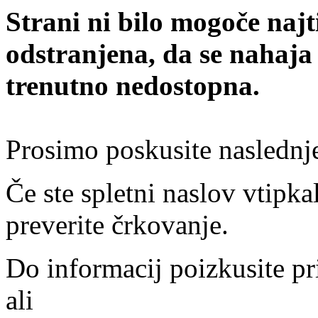
Strani ni bilo mogoče najt
odstranjena, da se nahaja
trenutno nedostopna.
Prosimo poskusite naslednj
Če ste spletni naslov vtipkal
preverite črkovanje.
Do informacij poizkusite pr
ali