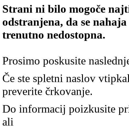
Strani ni bilo mogoče najt
odstranjena, da se nahaja
trenutno nedostopna.
Prosimo poskusite naslednj
Če ste spletni naslov vtipkal
preverite črkovanje.
Do informacij poizkusite pr
ali