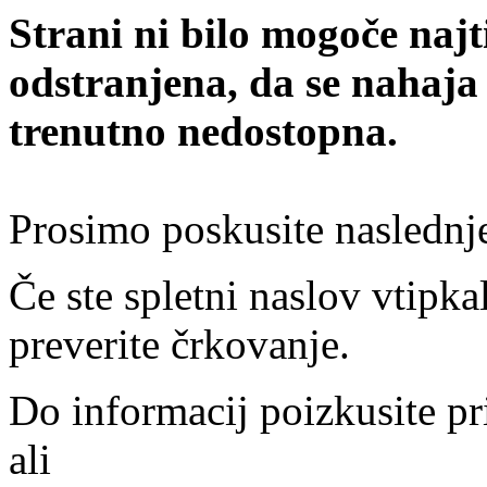
Strani ni bilo mogoče najt
odstranjena, da se nahaja
trenutno nedostopna.
Prosimo poskusite naslednj
Če ste spletni naslov vtipkal
preverite črkovanje.
Do informacij poizkusite pr
ali