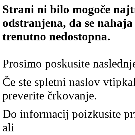
Strani ni bilo mogoče najt
odstranjena, da se nahaja
trenutno nedostopna.
Prosimo poskusite naslednj
Če ste spletni naslov vtipkal
preverite črkovanje.
Do informacij poizkusite pr
ali