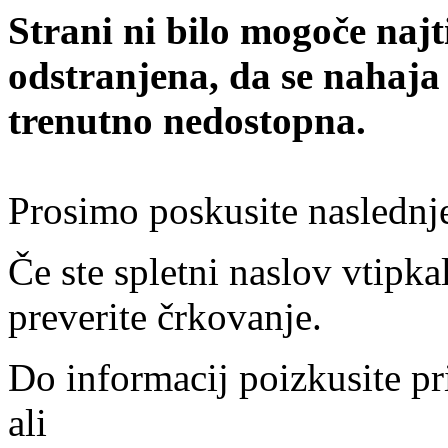
Strani ni bilo mogoče najt
odstranjena, da se nahaja
trenutno nedostopna.
Prosimo poskusite naslednj
Če ste spletni naslov vtipkal
preverite črkovanje.
Do informacij poizkusite pr
ali