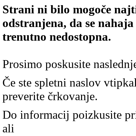
Strani ni bilo mogoče najt
odstranjena, da se nahaja
trenutno nedostopna.
Prosimo poskusite naslednj
Če ste spletni naslov vtipkal
preverite črkovanje.
Do informacij poizkusite pr
ali