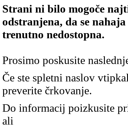
Strani ni bilo mogoče najt
odstranjena, da se nahaja
trenutno nedostopna.
Prosimo poskusite naslednj
Če ste spletni naslov vtipkal
preverite črkovanje.
Do informacij poizkusite pr
ali