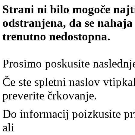
Strani ni bilo mogoče najt
odstranjena, da se nahaja
trenutno nedostopna.
Prosimo poskusite naslednj
Če ste spletni naslov vtipkal
preverite črkovanje.
Do informacij poizkusite pr
ali