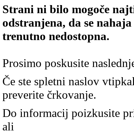
Strani ni bilo mogoče najt
odstranjena, da se nahaja
trenutno nedostopna.
Prosimo poskusite naslednj
Če ste spletni naslov vtipkal
preverite črkovanje.
Do informacij poizkusite pr
ali