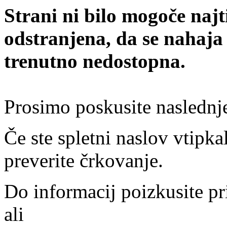
Strani ni bilo mogoče najt
odstranjena, da se nahaja
trenutno nedostopna.
Prosimo poskusite naslednj
Če ste spletni naslov vtipkal
preverite črkovanje.
Do informacij poizkusite pr
ali