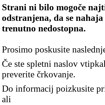
Strani ni bilo mogoče najt
odstranjena, da se nahaja
trenutno nedostopna.
Prosimo poskusite naslednj
Če ste spletni naslov vtipkal
preverite črkovanje.
Do informacij poizkusite pr
ali