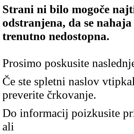
Strani ni bilo mogoče najt
odstranjena, da se nahaja
trenutno nedostopna.
Prosimo poskusite naslednj
Če ste spletni naslov vtipkal
preverite črkovanje.
Do informacij poizkusite pr
ali