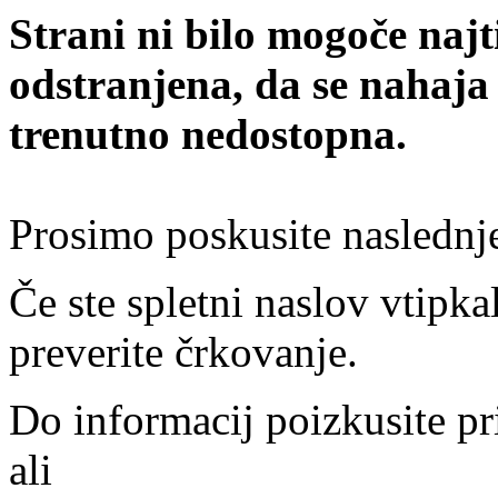
Strani ni bilo mogoče najt
odstranjena, da se nahaja
trenutno nedostopna.
Prosimo poskusite naslednj
Če ste spletni naslov vtipkal
preverite črkovanje.
Do informacij poizkusite pr
ali