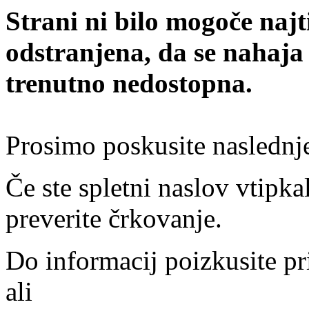
Strani ni bilo mogoče najt
odstranjena, da se nahaja
trenutno nedostopna.
Prosimo poskusite naslednj
Če ste spletni naslov vtipkal
preverite črkovanje.
Do informacij poizkusite pr
ali